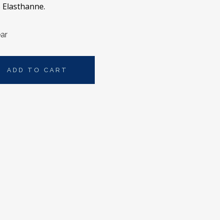
% Elasthanne.
ar
ADD TO CART