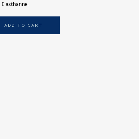
% Elasthanne.
ADD TO CART